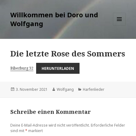
Willkommen bei Doro und
Wolfgang
MENÜ
UND
WIDGETS
Die letzte Rose des Sommers
Biberburg 32
HERUNTERLADEN
Veröffentlicht
Autor
Kategorien
3. November 2021
Wolfgang
Harfenlieder
am
Schreibe einen Kommentar
Deine E-Mail-Adresse wird nicht veröffentlicht.
Erforderliche Felder
sind mit
*
markiert