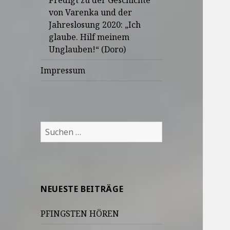
Predigt zu der Geschichte
von Varenka und der
Jahreslosung 2020: „Ich
glaube. Hilf meinem
Unglauben!“ (Doro)
Impressum
Suchen
nach:
NEUESTE BEITRÄGE
PFINGSTEN HÖREN