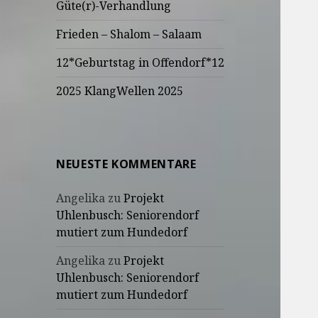
Güte(r)-Verhandlung
Frieden – Shalom – Salaam
12*Geburtstag in Offendorf*12
2025 KlangWellen 2025
NEUESTE KOMMENTARE
Angelika
zu
Projekt
Uhlenbusch: Seniorendorf
mutiert zum Hundedorf
Angelika
zu
Projekt
Uhlenbusch: Seniorendorf
mutiert zum Hundedorf