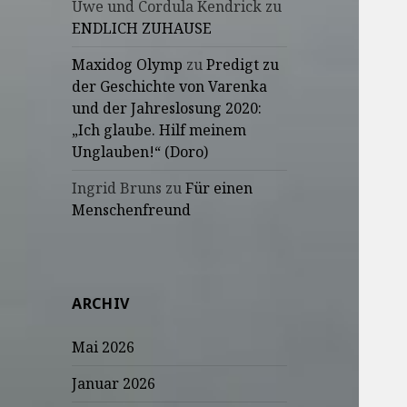
Uwe und Cordula Kendrick
zu
ENDLICH ZUHAUSE
Maxidog Olymp
zu
Predigt zu
der Geschichte von Varenka
und der Jahreslosung 2020:
„Ich glaube. Hilf meinem
Unglauben!“ (Doro)
Ingrid Bruns
zu
Für einen
Menschenfreund
ARCHIV
Mai 2026
Januar 2026