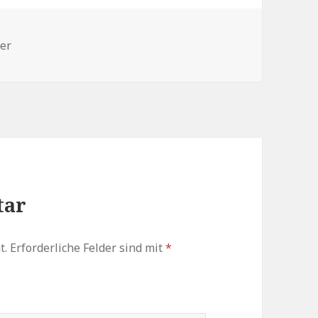
n
der
tar
t.
Erforderliche Felder sind mit
*