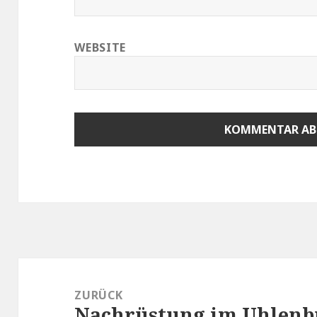
WEBSITE
Beitragsnavigation
ZURÜCK
Nachrüstung im Uhlenb
Vorheriger