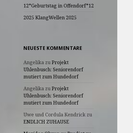
12*Geburtstag in Offendorf*12
2025 KlangWellen 2025
NEUESTE KOMMENTARE
Angelika
zu
Projekt
Uhlenbusch: Seniorendorf
mutiert zum Hundedorf
Angelika
zu
Projekt
Uhlenbusch: Seniorendorf
mutiert zum Hundedorf
Uwe und Cordula Kendrick
zu
ENDLICH ZUHAUSE