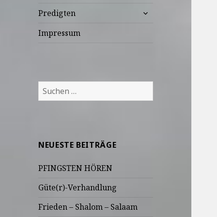
untermenü
Predigten
anzeigen
Impressum
Suchen
nach:
NEUESTE BEITRÄGE
PFINGSTEN HÖREN
Güte(r)-Verhandlung
Frieden – Shalom – Salaam