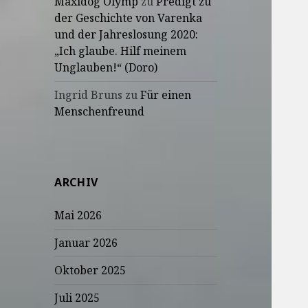
Maxidog Olymp
zu
Predigt zu
der Geschichte von Varenka
und der Jahreslosung 2020:
„Ich glaube. Hilf meinem
Unglauben!“ (Doro)
Ingrid Bruns
zu
Für einen
Menschenfreund
ARCHIV
Mai 2026
Januar 2026
Oktober 2025
Juli 2025