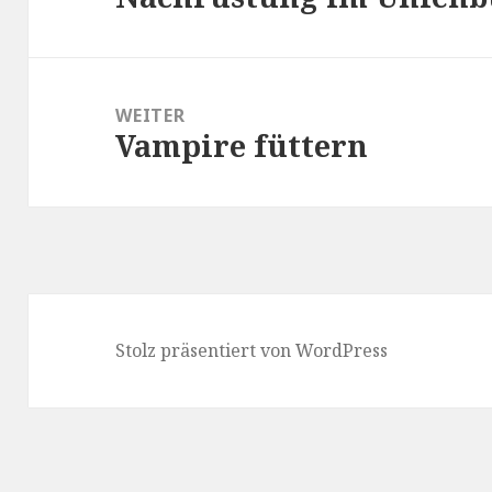
Beitrag:
WEITER
Vampire füttern
Nächster
Beitrag:
Stolz präsentiert von WordPress