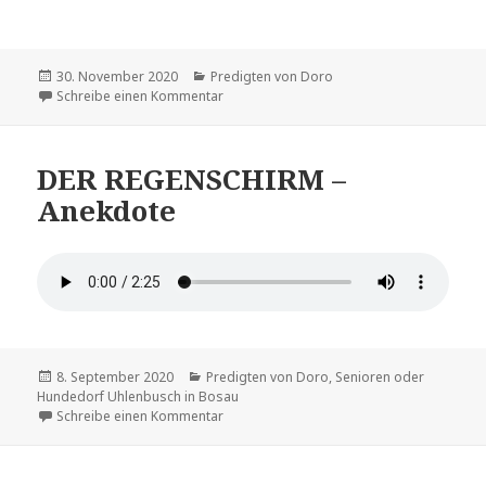
Veröffentlicht
Kategorien
30. November 2020
Predigten von Doro
am
zu Von Flaschengeistern und was sie mit 
Schreibe einen Kommentar
DER REGENSCHIRM –
Anekdote
Veröffentlicht
Kategorien
8. September 2020
Predigten von Doro
,
Senioren oder
am
Hundedorf Uhlenbusch in Bosau
zu DER REGENSCHIRM – Anekdote
Schreibe einen Kommentar