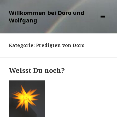
Willkommen bei Doro und
Wolfgang
MENÜ
UND
WIDGETS
Kategorie:
Predigten von Doro
Weisst Du noch?